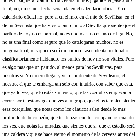
no es ni siquiera Madrid o Barcelona, ni nos jugamos el pase a una
final, no, no es una fecha señalada en el calendario oficial. En el
calendario oficial no, pero si en el mio, en el mio de Sevillista, en el
de un Sevillista que ha vivido tanto junto al Sevilla que siente que el
partido de hoy no es normal, no es uno mas, no es uno de liga. No,
no es una final como seguro que lo catalogarán muchos, no es
ninguna final, ni siquiera será un partido trascendental material o
clasificatoriamente hablando, los puntos de hoy no son vitales. Pero
es algo mas que un partido, al menos para los Sevillistas, para
nosotros si. Yo quiero llegar y ver el ambiente de Sevillismo, el
nuestro, el que te embarga tan solo con intuirlo, con saber que está,
que ya lo ves, que lo estás sintiendo, que las cosqullas empiezan a
correr por tu estomago, que ves a tu grupo, que ellos tambien sienten
esas cosquillas, que notas como los cánticos salen desde lo mas
profundo de tu corazón, que te abrazas con tus compañeros cuando
los ves, que notas las miradas, que sientes que si, que el estadio será
una caldera y que se hace eterno el momento de la cerveza antes del