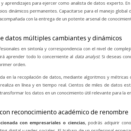
 y aprendizajes para ejercer como analista de datos experto. En a
bios dinámicos permanentes. Capacitarse para el manejo global d
 acompañada con la entrega de un potente arsenal de conocimient
de datos múltiples cambiantes y dinámicos
fesionales en sintonía y correspondencia con el nivel de complej
irá aprender todo lo concerniente al
data analyst
. Si deseas co
rimer orden.
da en la recopilación de datos, mediante algoritmos y métricas d
 realiza en línea y en tiempo real. Cientos de miles de datos 
 transformar los datos en un conocimiento útil relevante para la 
s con reconocimiento académico de renombre
acionada con empresariales o ciencias
, podrás adquirir co
ting digital y redes sociales. El trabajo de un profesional especi