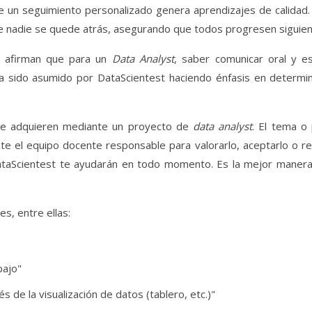
e un seguimiento personalizado genera aprendizajes de calidad.
e nadie se quede atrás, asegurando que todos progresen siguien
s afirman que para un
Data Analyst
, saber comunicar oral y e
ha sido asumido por DataScientest haciendo énfasis en determ
 se adquieren mediante un proyecto de
data analyst
. El tema o
e el equipo docente responsable para valorarlo, aceptarlo o re
aScientest te ayudarán en todo momento. Es la mejor manera p
s, entre ellas:
bajo"
 de la visualización de datos (tablero, etc.)"