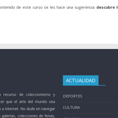
contenido de este curso se les hace una sugerencia:
descubre l
ACTUALIDAD
 recurso de coleccionismo y
DEPORTES
cer que el arte del mundo sea
CULTURA
n a Internet. No dude en navegar
galerías, colecciones de ferias,