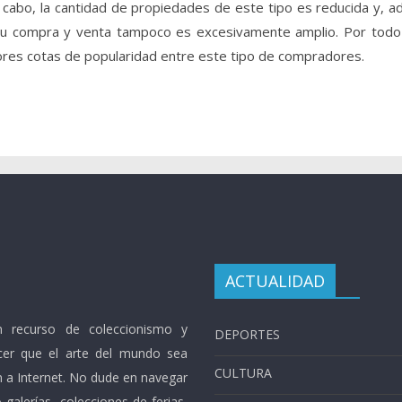
l cabo, la cantidad de propiedades de este tipo es reducida y, 
n su compra y venta tampoco es excesivamente amplio. Por todo 
es cotas de popularidad entre este tipo de compradores.
ACTUALIDAD
 recurso de coleccionismo y
DEPORTES
cer que el arte del mundo sea
CULTURA
n a Internet. No dude en navegar
galerías, colecciones de ferias,