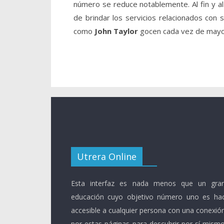
número se reduce notablemente. Al fin y a
de brindar los servicios relacionados co
como
John Taylor
gocen cada vez de mayor
Utrera Online
Esta interfaz es nada menos que un gran
educación cuyo objetivo número uno es ha
accesible a cualquier persona con una conexió
por estas páginas para descubrir por sí mismo 