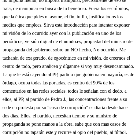
no importa mentir, no importa manipular, precisamente de eso se
trata, de manipular en busca de tu beneficio. Fuera los escrúpulos,
que la ética que pides ni asome, el fin, tu fin, justifica todos los
medios que emplees. Sirva esta introducción para intentar exponer
mi visión de lo ocurrido ayer con la publicación en uno de los
periódicos, versión digital de elmundo.es, propiedad del ministro de
propaganda del gobierno, sobre un NO hecho, No ocurrido. Me
tacharán de exagerado, de egocéntrico en mi visión, de creernos el
centro de todo, pero analicen y díganme si voy muy desencaminado.
La que le está cayendo al PP, partido que gobierna en mayoría, es de
órdago, ocupa todas las portadas, es centro del 90% de los
comentarios en las redes sociales, todos le señalan con el dedo, a
ellos, al PP, al partido de Pedro J., las concentraciones frente a su
sede en protesta por su “caso de corrupción” es diaria desde hace
dos días. Ellos, el partido, necesitan tiempo y su ministro de
propaganda se pone manos a la obra, sabe que con mas casos de
corrupción no taparán este y recurre al opio del pueblo, al fútbol.