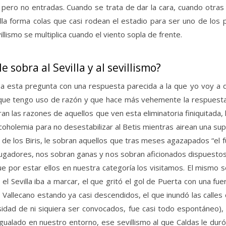
 pero no entradas. Cuando se trata de dar la cara, cuando otras 
villa forma colas que casi rodean el estadio para ser uno de lo
villismo se multiplica cuando el viento sopla de frente.
 sobra al Sevilla y al sevillismo?
 a esta pregunta con una respuesta parecida a la que yo voy a da
que tengo uso de razón y que hace más vehemente la respuesta. Al
n las razones de aquellos que ven esta eliminatoria finiquitada, l
lcoholemia para no desestabilizar al Betis mientras airean una s
o de los Biris, le sobran aquellos que tras meses agazapados “el
ugadores, nos sobran ganas y nos sobran aficionados dispuestos a
por estar ellos en nuestra categoría los visitamos. El mismo s
el Sevilla iba a marcar, el que gritó el gol de Puerta con una f
o Vallecano estando ya casi descendidos, el que inundó las calles 
sidad de ni siquiera ser convocados, fue casi todo espontáneo), 
ualado en nuestro entorno, ese sevillismo al que Caldas le duró 