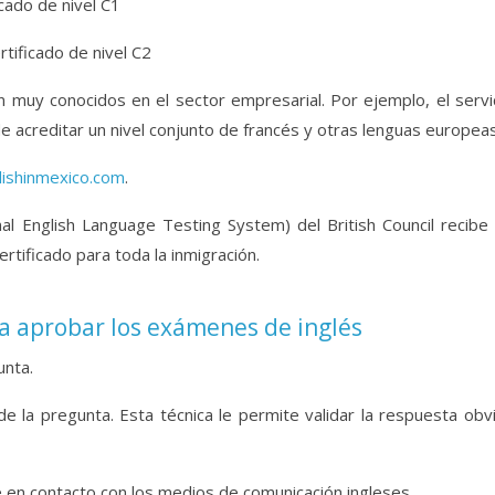
icado de nivel C1
ertificado de nivel C2
 muy conocidos en el sector empresarial. Por ejemplo, el serv
 acreditar un nivel conjunto de francés y otras lenguas europeas
ishinmexico.com
.
al English Language Testing System) del British Council recibe
rtificado para toda la inmigración.
ra aprobar los exámenes de inglés
nta.
 la pregunta. Esta técnica le permite validar la respuesta obv
 en contacto con los medios de comunicación ingleses