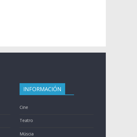
INFORMACIÓN
Cine
Teatro
Múscia